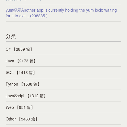
yum提示Another app is currently holding the yum lock; waiting
for it to exit... (208835 )
分类
C# 【2859 篇】
Java 【2173 篇】
SQL 【1413 篇】
Python 【1538 篇】
JavaScript 【1312 篇】
Web 【951 篇】
Other 【5469 篇】